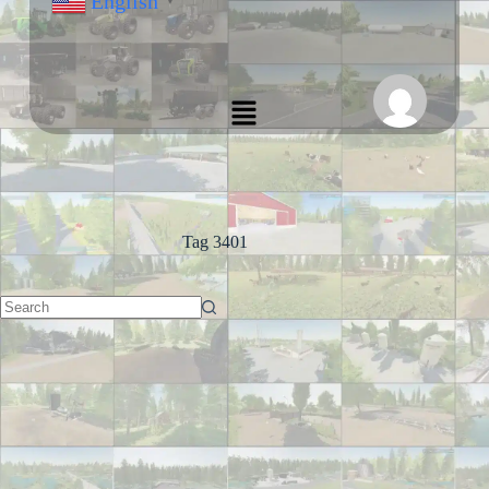
English
▼
Tag
3401